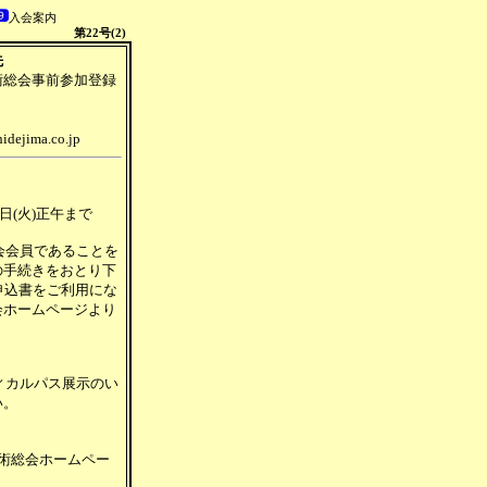
入会案内
 第22号(2)
先
術総会事前参加登録
dejima.co.jp
28日(火)正午まで
会会員であることを
の手続きをおとり下
申込書をご利用にな
会ホームページより
ィカルパス展示のい
い。
術総会ホームペー