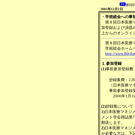
第8
2005年12
・学術総会への事
第８回日本医療マ
加登録および演題
上からのオンライ
第８回日本医療マ
学術総会ホーム
http://www.8thjhm
１.参加登録
(1)
事前参加登録費：8
（当日登録費
抄録集費：2,00
（日本医療マネ
事前参加登録受
2006年1月10日
(2)
抄録集について
1)
日本医療マネジ
メント学会雑誌第
郵送します。
2)
日本医療マネジ
が必要な方は、下