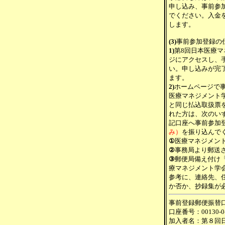
申し込み、事前参
でください。入金
します。
(3)
事前参加登録の
1)
第8回日本医療
ジにアクセスし、
い。申し込みが完
ます。
2)
ホームページで
医療マネジメント
と同じ払込取扱票
れた方は、次のい
記口座へ事前参加
み）
を振り込んで
①
医療マネジメン
②
事務局より郵送
③
郵便局備え付け
療マネジメント学
参考に、連絡先、
か否か、抄録集が
事前登録郵便振替
口座番号：00130-0-
加入者名：第８回