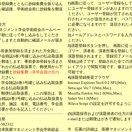
1)
画面に従って、ユーザー登録をし
加登録費とともに抄録集費を振り込ん
にユーザー登録ボタンがありますの
を確認後、学術総会前に抄録集を郵送
ください。ユーザー登録が完了され
行されメールが送信されます。パス
仕方
に必要になりますので、送信された
マネジメント学会学術総会ホームペー
ださい。
手順に従って申し込みをしてくださ
2)
メールアドレスとパスワードを入
了しますと自動的に確認メールが届き
ください。
3)
演題登録ボタンを押し、画面に従
事前参加登録を済まされた方全員に、
ゴリー、演者名、演者所属を登録し
学会雑誌6巻3号綴じ込みの払込取扱票
演題登録されますと、登録完了メー
を郵送します。事前参加登録を済まさ
登録は終了です。登録された全ての
ずれかの払込取扱票で、郵便局から下
レイアウトで閲覧可能です。修正は20
登録費と
抄録集費（非学会員の方の
可能です。
ください。
4)
演題登録推奨ブラウザ
ト学会雑誌6巻3号綴じ込み払込取扱票
Internet Explorer Ver.6.0.2 SP1(Win)、
される払込取扱票
Netscape Ver.7.1(Win,Mac)、
「郵便払込取扱票」（この場合は、医
Mozilla Firefox Ver.1.0(Win,Mac)、
Safari Ver.1.0(Mac)
会雑誌6巻3号綴じ込みの払込取扱票を
※Java Script の設定を許可するよ
住所、施設、名前、電話番号、学会員
必要か否かを記入してください）
(5)
演題採否および演題発表の仕方の
口座
e-mailまたは郵便はがきで通知しま
582332
※ 応募の詳細は、医療マネジメント
日本医療マネジメント学会学術総会