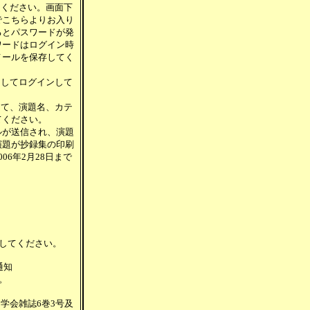
てください。画面下
でこちらよりお入り
るとパスワードが発
ワードはログイン時
メールを保存してく
力してログインして
って、演題名、カテ
てください。
ルが送信され、演題
演題が抄録集の印刷
06年2月28日まで
うにしてください。
通知
す。
学会雑誌6巻3号及