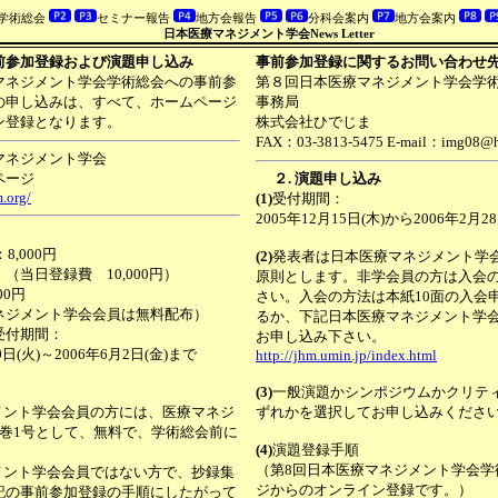
回学術総会
セミナー報告
地方会報告
分科会案内
地方会案内
月1日 日本医療マネジメント学会News Letter
前参加登録および演題申し込み
事前参加登録に関するお問い合わせ
ネジメント学会学術総会への事前参
第８回日本医療マネジメント学会学
の申し込みは、すべて、ホームページ
事務局
ン登録となります。
株式会社ひでじま
FAX：03-3813-5475 E-mail：img08@hi
ネジメント学会
ページ
２. 演題申し込み
.org/
(1)
受付期間：
2005年12月15日(木)から2006年2月
,000円
(2)
発表者は日本医療マネジメント学
 10,000円）
原則とします。非学会員の方は入会
0円
さい。入会の方法は本紙10面の入会
ジメント学会会員は無料配布）
るか、下記日本医療マネジメント学
付期間：
お申し込み下さい。
(火)～2006年6月2日(金)まで
http://jhm.umin.jp/index.html
(3)
一般演題かシンポジウムかクリテ
メント学会会員の方には、医療マネジ
ずれかを選択してお申し込みくださ
7巻1号として、無料で、学術総会前に
(4)
演題登録手順
（第8回日本医療マネジメント学会学
メント学会会員ではない方で、抄録集
ジからのオンライン登録です。）
記の事前参加登録の手順にしたがって