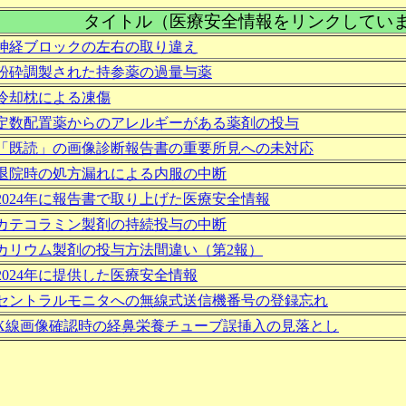
タイトル（医療安全情報をリンクしてい
神経ブロックの左右の取り違え
粉砕調製された持参薬の過量与薬
冷却枕による凍傷
定数配置薬からのアレルギーがある薬剤の投与
「既読」の画像診断報告書の重要所見への未対応
退院時の処方漏れによる内服の中断
2024年に報告書で取り上げた医療安全情報
カテコラミン製剤の持続投与の中断
カリウム製剤の投与方法間違い（第2報）
2024年に提供した医療安全情報
セントラルモニタへの無線式送信機番号の登録忘れ
X線画像確認時の経鼻栄養チューブ誤挿入の見落とし